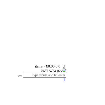
-
₪0.00
0
0 items