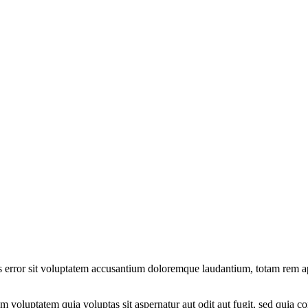
s error sit voluptatem accusantium doloremque laudantium, totam rem ape
voluptatem quia voluptas sit aspernatur aut odit aut fugit, sed quia c