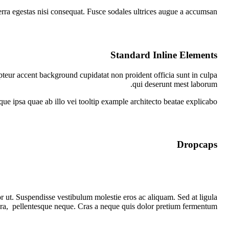
rra egestas nisi consequat. Fusce sodales ultrices augue a accumsan.
Standard Inline Elements
epteur
accent background
cupidatat non proident officia sunt in culpa
qui deserunt mest laborum.
que ipsa quae ab illo vei
tooltip example
architecto beatae explicabo.
Dropcaps
tor ut. Suspendisse vestibulum molestie eros ac aliquam. Sed at ligula
tora, pellentesque neque. Cras a neque quis dolor pretium fermentum.