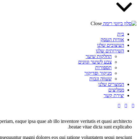
Close
בית
אודות העסק
העיצובים שלנו
השירותים שלנו
החלקות שיער
צבע לשיער וגוונים
תספורות
מניקור ופדיקור
שעווה וגבות
המוצרים שלנו
ממליצים
יצירת קשר
riam, eaque ipsa quae ab illo inventore veritatis et quasi architecto
beatae vitae dicta sunt explicabo.
onsequuntur magni dolores eos qui ratione voluptatem sequi nesciunt.