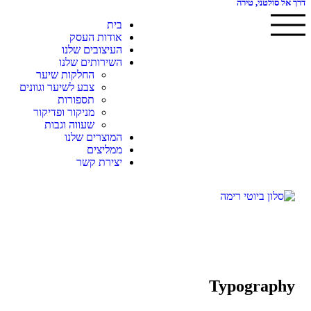
דרך אל סולטני, טירה
בית
אודות העסק
העיצובים שלנו
השירותים שלנו
החלקות שיער
צבע לשיער וגוונים
תספורות
מניקור ופדיקור
שעווה וגבות
המוצרים שלנו
ממליצים
יצירת קשר
Typography