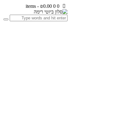
-
₪0.00
0
0 items