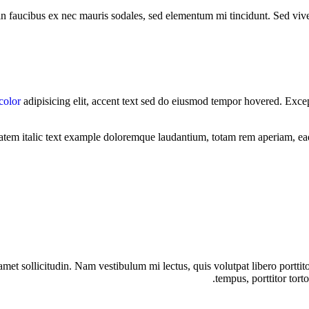
in faucibus ex nec mauris sodales, sed elementum mi tincidunt. Sed vive
color
adipisicing elit, accent text sed do eiusmod tempor hovered. Exc
ptatem italic text example doloremque laudantium, totam rem aperiam, ea
 amet sollicitudin. Nam vestibulum mi lectus, quis volutpat libero portti
tempus, porttitor tor