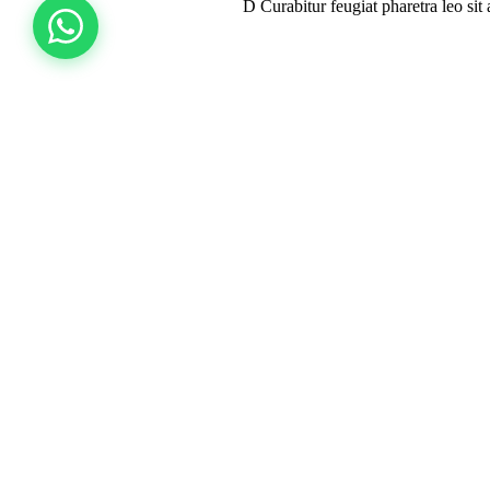
D
Curabitur feugiat pharetra leo sit
Proin faucibus nec mauris a so
Proin faucibus nec mauri
Proin faucibus nec mauris a so
Proin faucibus ex nec mauris sodales, sed e