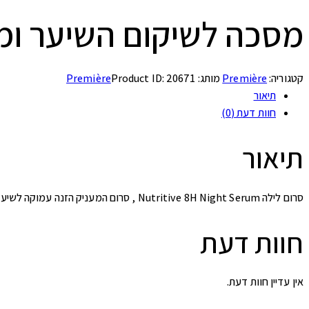
מסכה לשיקום השיער ומ
קטגוריה:
Première
מותג:
20671
Product ID:
Première
תיאור
חוות דעת (0)
תיאור
סרום לילה Nutritive 8H Night Serum , סרום המעניק הזנה עמוקה לשיער יבש במשך שנת הלילה ומשיב לשיער זוהר ומראה צעיר בבוקר.
חוות דעת
אין עדיין חוות דעת.