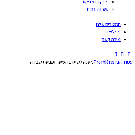
מניקור ופדיקור
שעווה וגבות
המוצרים שלנו
ממליצים
יצירת קשר
עמוד הבית
Première
מסכה לשיקום השיער ומניעת שבירה
Add to Wishlist
Remove from Wishlist
Add to Wishlist