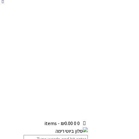
ל
-
₪0.00
0
0 items