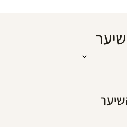
שיער
השיער