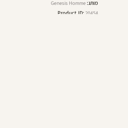
מותג:
Genesis Homme
Product ID:
20454
תיאור
חוות דעת (0)